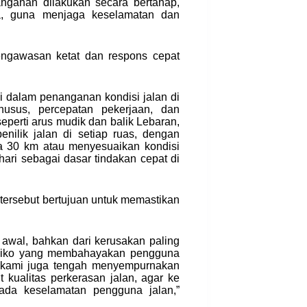
anganan dilakukan secara bertahap,
a, guna menjaga keselamatan dan
engawasan ketat dan respons cepat
 dalam penanganan kondisi jalan di
husus, percepatan pekerjaan, dan
seperti arus mudik dan balik Lebaran,
enilik jalan di setiap ruas, dengan
a 30 km atau menyesuaikan kondisi
hari sebagai dasar tindakan cepat di
rsebut bertujuan untuk memastikan
h awal, bahkan dari kerusakan paling
risiko yang membahayakan pengguna
, kami juga tengah menyempurnakan
 kualitas perkerasan jalan, agar ke
pada keselamatan pengguna jalan,”