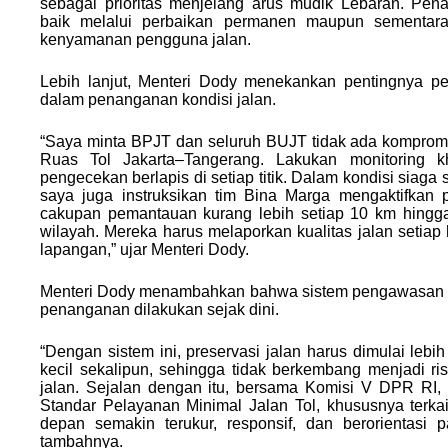
sebagai prioritas menjelang arus mudik Lebaran. Pen
baik melalui perbaikan permanen maupun sementar
kenyamanan pengguna jalan.
Lebih lanjut, Menteri Dody menekankan pentingnya p
dalam penanganan kondisi jalan.
“Saya minta BPJT dan seluruh BUJT tidak ada kompromi
Ruas Tol Jakarta–Tangerang. Lakukan monitoring k
pengecekan berlapis di setiap titik. Dalam kondisi siaga 
saya juga instruksikan tim Bina Marga mengaktifkan p
cakupan pemantauan kurang lebih setiap 10 km hingg
wilayah. Mereka harus melaporkan kualitas jalan setiap 
lapangan,” ujar Menteri Dody.
Menteri Dody menambahkan bahwa sistem pengawasan te
penanganan dilakukan sejak dini.
“Dengan sistem ini, preservasi jalan harus dimulai lebi
kecil sekalipun, sehingga tidak berkembang menjadi 
jalan. Sejalan dengan itu, bersama Komisi V DPR RI
Standar Pelayanan Minimal Jalan Tol, khususnya terkait
depan semakin terukur, responsif, dan berorientasi 
tambahnya.