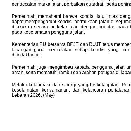
pengecatan marka jalan, perbaikan guardrail, serta pening
Pemerintah memahami bahwa kondisi lalu lintas denga
dapat mempengaruhi kondisi permukaan jalan di sejumlah
dilakukan secara berkelanjutan dengan prioritas pada t
pada keselamatan pengguna jalan.
Kementerian PU bersama BPJT dan BUJT terus memperku
lapangan guna memastikan setiap kondisi yang mem
ditindaklanjuti.
Pemerintah juga mengimbau kepada pengguna jalan untu
aman, serta mematuhi rambu dan arahan petugas di lapa
Melalui kolaborasi dan sinergi yang berkelanjutan, P
keselamatan, kenyamanan, dan kelancaran perjalana
Lebaran 2026. (May)