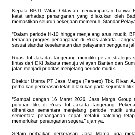
Kepala BPJT Wilan Oktavian menyampaikan bahwa 
ketat terhadap penanganan yang dilakukan oleh Ba
memastikan seluruh pekerjaan memenuhi Standar Pelay
“Dalam periode H-10 hingga menjelang arus mudik, B
terhadap progres penanganan di Ruas Jakarta–Tangera
sesuai standar keselamatan dan pelayanan pengguna jala
Ruas Tol Jakarta–Tangerang memiliki peran strategis 
lintas dari DKI Jakarta menuju wilayah Banten dan Su
jalan menjadi prioritas menjelang periode mudik.
Direktur Utama PT Jasa Marga (Persero) Tbk. Rivan
perbaikan perkerasan telah dilakukan pada sejumlah titik p
“Sampai dengan 16 Maret 2026, Jasa Marga Group 
puluhan titik di Ruas Tol Jakarta–Tangerang. Pekerj
dihentikan sementara menjelang periode mudik untu
sementara penanganan cepat melalui patching tetap d
memerlukan penanganan segera,” ujarnya.
Selain perbaikan perkerasan, Jasa Marga juga mela