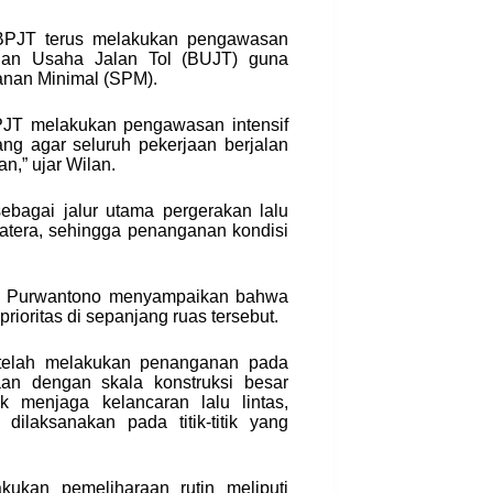
BPJT terus melakukan pengawasan
dan Usaha Jalan Tol (BUJT) guna
anan Minimal (SPM).
PJT melakukan pengawasan intensif
ng agar seluruh pekerjaan berjalan
n,” ujar Wilan.
sebagai jalur utama pergerakan lalu
matera, sehingga penanganan kondisi
 A. Purwantono menyampaikan bahwa
rioritas di sepanjang ruas tersebut.
telah melakukan penanganan pada
aan dengan skala konstruksi besar
k menjaga kelancaran lalu lintas,
ilaksanakan pada titik-titik yang
kukan pemeliharaan rutin meliputi